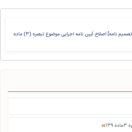
[۱۳۹۵/۰۵/۱۸][۵۸۵۵۵/ت ۵۳۱۲۲ هـ][تصویب نامه و تصمیم نامه] اصلاح آیین­ نامه اجرایی موضوع تبصره (۳) ماده