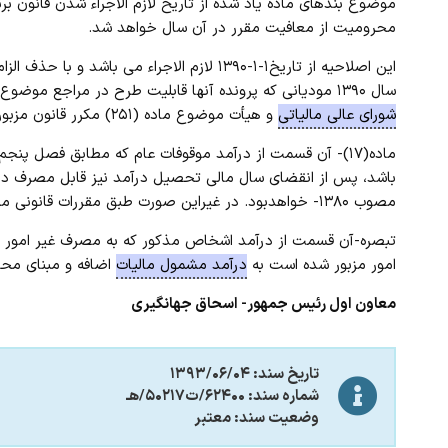
موضوع بندهای ماده یاد شده از تاریخ لازم الاجراء شدن قانون بر
محرومیت از معافیت مقرر در آن سال خواهد شد.
سال ۱۳۹۰ مودیانی که پرونده آنها قابلیت طرح در مراجع موضوع ماده (۲۳۸) قانون مالیاتهای مستقیم، هیأتهای حل اختلاف مالیاتی،
شورای عالی مالیاتی
و هیأت موضوع ماده (۲۵۱) مکرر قانون مزبور باشد نیز جاری خواهد بود.
ماده(۱۷)- آن قسمت از درآمد موقوفات عام که مطابق فصل پ
مصوب ۱۳۸۰- خواهدبود. در غیراین صورت طبق مقررات قانونی مربوط مشمول مالیات خواهد بود.
تبصره-آن قسمت از درآمد اشخاص مذکور که به مصرف غیر امور م
امور مزبور شده است به
درآمد مشمول مالیات
اضافه و مبنای محاس
معاون اول رئیس جمهور- اسحاق جهانگیری
تاریخ سند: ۱۳۹۳/۰۶/۰۴
شماره سند: ۶۲۴۰۰/ت۵۰۲۱۷/هـ
وضعیت سند: معتبر