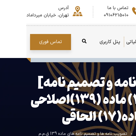
تماس با ما
آدرس
09106215010
تهران، خیابان میرداماد
تماس فوری
یاتی
پنل کاربری
۵۰/هـ][تصویب نامه و تصمیم نامه]
اصلاح مواد (۱۵) و (۱۶) آیین نامه اجرایی تبصره(۳) ماده (۱۳۹)اصلاحی
حاقی
»
تصویب نامه ها و تصمیم نامه های ماده 139 ق.م.م