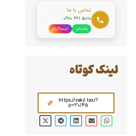
تماس با ما
0910 621 5010
واتساپ
اینستاگرام
لینک کوتاه
https://vakil.tax/?
p=30145