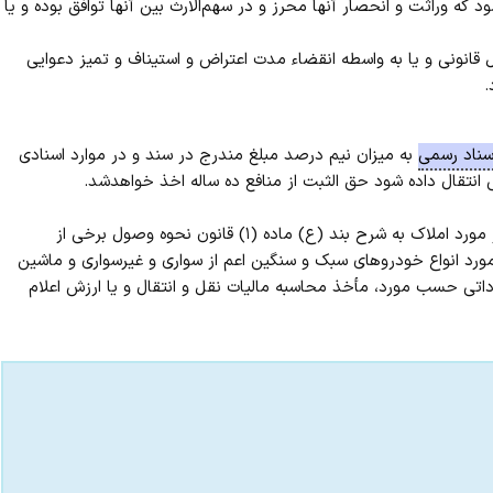
 که وراثت و انحصار آنها محرز و در سهم‌الارث بین آنها توافق بوده و یا
قانونی و یا به واسطه انقضاء مدت اعتراض و استیناف و تمیز دعوایی
.
سناد رسمی
به میزان نیم درصد مبلغ مندرج در سند و در موارد اسنادی
 انتقال داده شود حق الثبت از منافع ده ساله اخذ خواهدشد.
تبصره ۱ (الحاقی ۱۵ˏ۰۸ˏ۱۳۸۴)ـ مبنای وصول حق الثبت اسناد و در مورد املاک به شرح بند (ع) ماده (۱) قانون نحوه وصول برخی از
ولت و مصرف آن در موارد معین مصوب ۱۳۷۳ و در مورد انواع خودروهای سبک و سنگین اعم از سواری و غیرسواری و ماشین
داتی حسب مورد، مأخذ محاسبه مالیات نقل و انتقال و یا ارزش اعلام