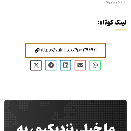
1405/05/12
لینک کوتاه:
https://vakil.tax/?p=39694
ما خیلی نزدیکیم، به