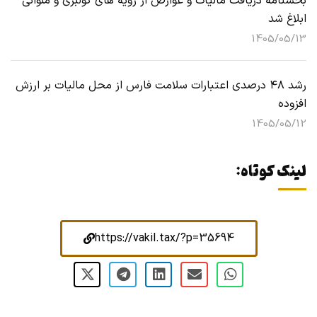
بخشنامه دریافت مالیات و عوارض از رویه های کولبری و ملوانی
ابلاغ شد
1405/05/13
رشد ۴۸ درصدی اعتبارات سلامت فارس از محل مالیات بر ارزش
افزوده
1405/05/12
لینک کوتاه:
https://vakil.tax/?p=35694