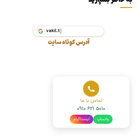
به خاطر بسپارید
vaki
آدرس کوتاه سایت
تماس با ما
0910 621 5010
واتساپ
اینستاگرام