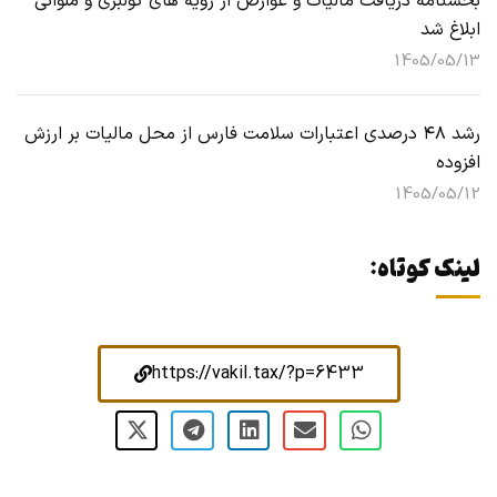
بخشنامه دریافت مالیات و عوارض از رویه های کولبری و ملوانی
ابلاغ شد
1405/05/13
رشد ۴۸ درصدی اعتبارات سلامت فارس از محل مالیات بر ارزش
افزوده
1405/05/12
لینک کوتاه:
https://vakil.tax/?p=6433