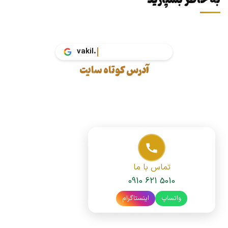
به خاطر بسپارید
vakil.tax
آدرس کوتاه سایت
تماس با ما
0910 621 5010
واتساپ
اینستاگرام