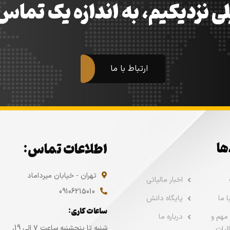
ی نزدیکیم، به اندازه یک تما
ارتباط با ما
ها
اطلاعات تماس:
تهران - خیابان میرداماد
اخبار مالیاتی
09106215010
 ما
پایگاه دانش
ساعات کاری:
مهم و
درباره ما
شنبه تا پنجشنبه ساعت ۷ الی 19،
لیات