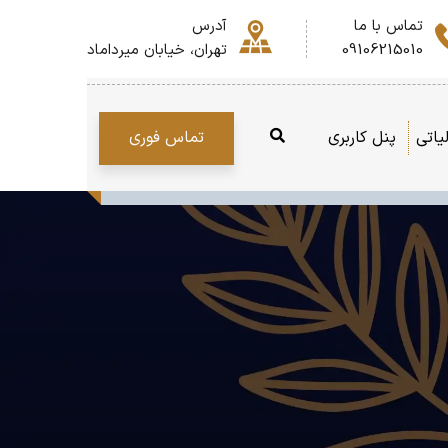
تماس با ما
آدرس
09106215010
تهران، خیابان میرداماد
تماس فوری
یاتی
پنل کاربری