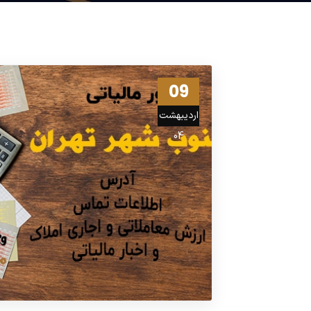
09
اردیبهشت
04