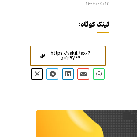
1405/05/12
لینک کوتاه:
https://vakil.tax/?
p=39769