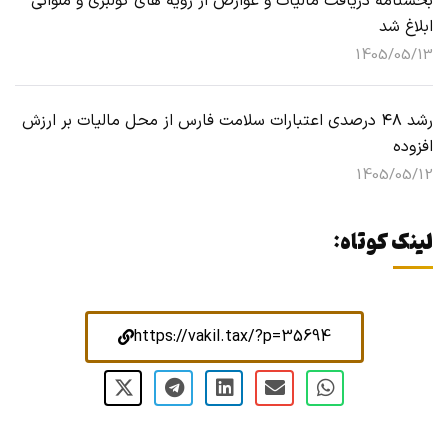
بخشنامه دریافت مالیات و عوارض از رویه های کولبری و ملوانی
ابلاغ شد
1405/05/13
رشد ۴۸ درصدی اعتبارات سلامت فارس از محل مالیات بر ارزش
افزوده
1405/05/12
لینک کوتاه:
https://vakil.tax/?p=35694