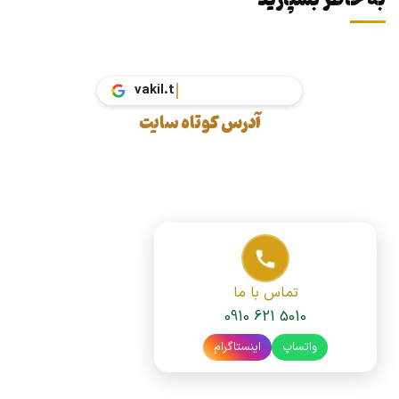
به خاطر بسپارید
vak
آدرس کوتاه سایت
تماس با ما
0910 621 5010
واتساپ
اینستاگرام