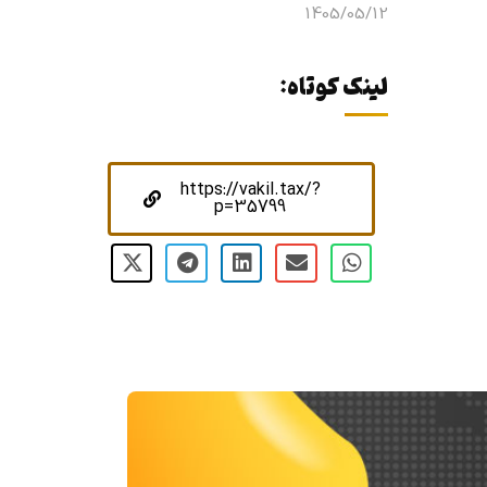
1405/05/12
لینک کوتاه:
https://vakil.tax/?
p=35799