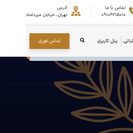
تماس با ما
آدرس
09106215010
تهران، خیابان میرداماد
تماس فوری
یاتی
پنل کاربری