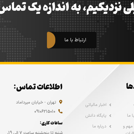
ی نزدیکیم، به اندازه یک تما
ارتباط با ما
ها
اطلاعات تماس:
تهران - خیابان میرداماد
اخبار مالیاتی
09106215010
 ما
پایگاه دانش
ساعات کاری:
مهم و
درباره ما
شنبه تا پنجشنبه ساعت ۷ الی 19،
لیات