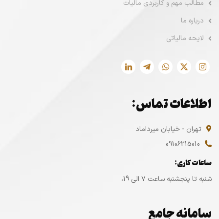
مطالب مهم و کاربردی مالیات
درباره ما
لایحه مالیاتی
اطلاعات تماس:
تهران - خیابان میرداماد
09106215010
ساعات کاری:
شنبه تا پنجشنبه ساعت ۷ الی 19،
سامانه جامع