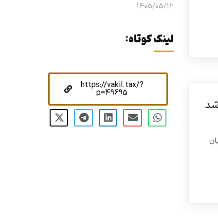
1405/05/12
لینک کوتاه:
https://vakil.tax/?
p=49695
مؤدیان