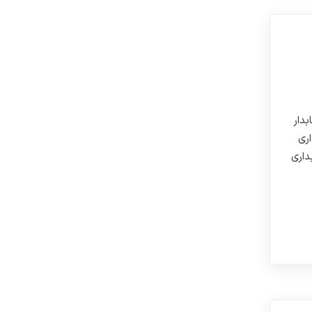
بدار
ری
داری