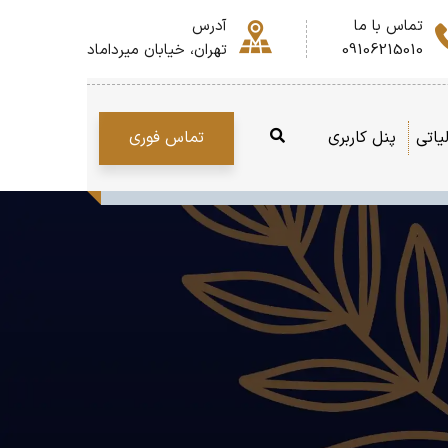
تماس با ما
آدرس
09106215010
تهران، خیابان میرداماد
تماس فوری
یاتی
پنل کاربری