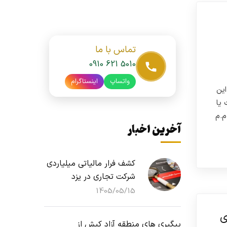
تماس با ما
0910 621 5010
واتساپ
اینستاگرام
ین
 یا
ست موضوع ماده ۸۶ ق.م.م
آخرین اخبار
کشف فرار مالیاتی میلیاردی
شرکت تجاری در یزد
1405/05/15
ی
پیگیری های منطقه آزاد کیش از