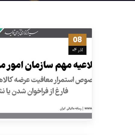
08
آذر 04