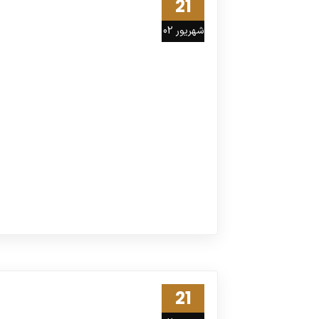
21
شهریور 02
21