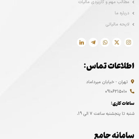
مطالب مهم و کاربردی مالیات
درباره ما
لایحه مالیاتی
اطلاعات تماس:
تهران - خیابان میرداماد
09106215010
ساعات کاری:
شنبه تا پنجشنبه ساعت ۷ الی 19،
سامانه جامع