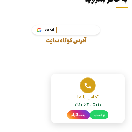
به خاطر بسپارید
vak
آدرس کوتاه سایت
تماس با ما
0910 621 5010
واتساپ
اینستاگرام