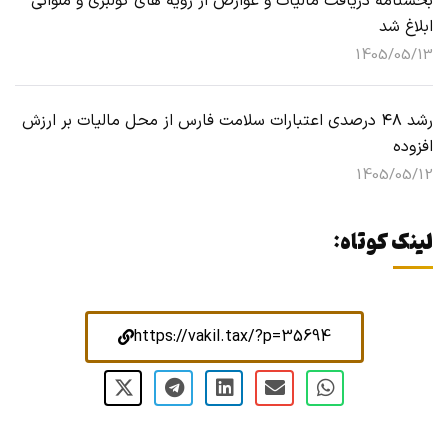
بخشنامه دریافت مالیات و عوارض از رویه های کولبری و ملوانی
ابلاغ شد
1405/05/13
رشد ۴۸ درصدی اعتبارات سلامت فارس از محل مالیات بر ارزش
افزوده
1405/05/12
لینک کوتاه:
https://vakil.tax/?p=35694