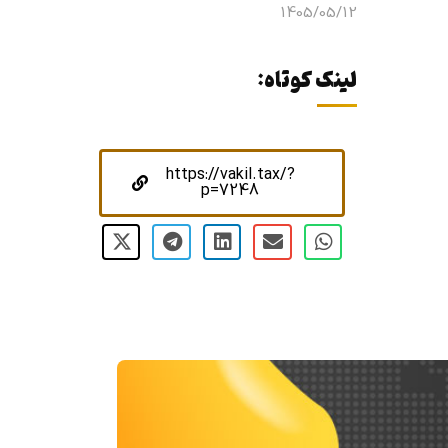
1405/05/12
لینک کوتاه:
https://vakil.tax/?
p=7248