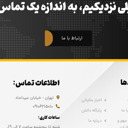
ی نزدیکیم، به اندازه یک تما
ارتباط با ما
ها
اطلاعات تماس:
تهران - خیابان میرداماد
اخبار مالیاتی
09106215010
 ما
پایگاه دانش
ساعات کاری:
مهم و
درباره ما
شنبه تا پنجشنبه ساعت ۷ الی 19،
لیات