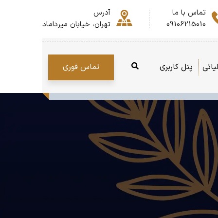
تماس با ما
آدرس
09106215010
تهران، خیابان میرداماد
تماس فوری
یاتی
پنل کاربری