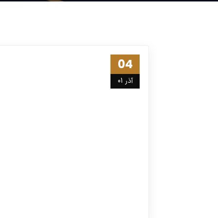
04
آذر 01