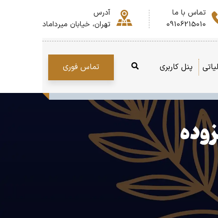
تماس با ما
آدرس
09106215010
تهران، خیابان میرداماد
تماس فوری
یاتی
پنل کاربری
زوده