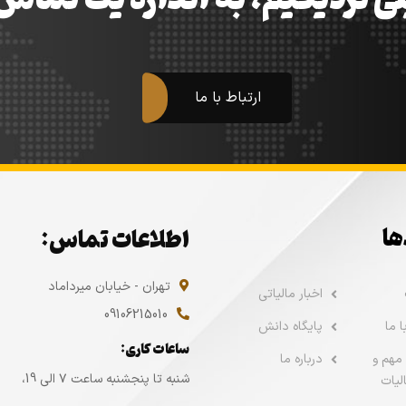
ی نزدیکیم، به اندازه یک تما
ارتباط با ما
ها
اطلاعات تماس:
تهران - خیابان میرداماد
اخبار مالیاتی
09106215010
 ما
پایگاه دانش
ساعات کاری:
مهم و
درباره ما
شنبه تا پنجشنبه ساعت ۷ الی 19،
لیات