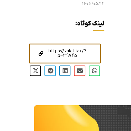
1405/05/12
لینک کوتاه:
https://vakil.tax/?
p=39765