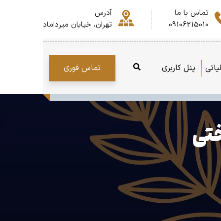
تماس با ما
آدرس
09106215010
تهران، خیابان میرداماد
تماس فوری
یاتی
پنل کاربری
ختی