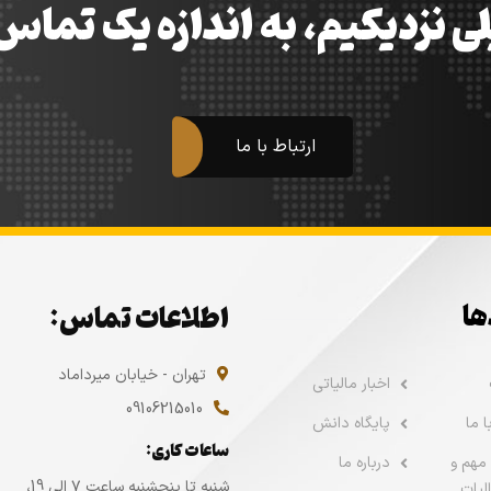
ی نزدیکیم، به اندازه یک تما
ارتباط با ما
ها
اطلاعات تماس:
تهران - خیابان میرداماد
اخبار مالیاتی
09106215010
 ما
پایگاه دانش
ساعات کاری:
مهم و
درباره ما
شنبه تا پنجشنبه ساعت ۷ الی 19،
لیات