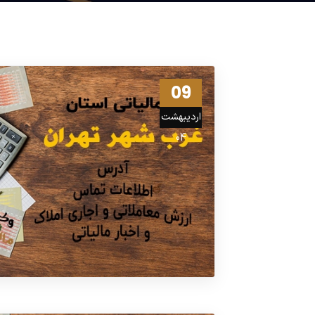
09
اردیبهشت
04