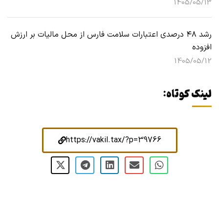
1405/05/13
رشد ۴۸ درصدی اعتبارات سلامت فارس از محل مالیات بر ارزش
افزوده
1405/05/12
لینک کوتاه:
https://vakil.tax/?p=39766