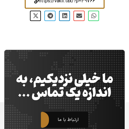
https://vakil.tax/?p=39766
ما خیلی نزدیکیم، به
اندازه یک تماس …
ارتباط با ما