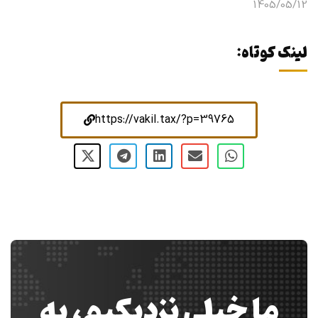
1405/05/12
لینک کوتاه:
https://vakil.tax/?p=39765
ما خیلی نزدیکیم، به