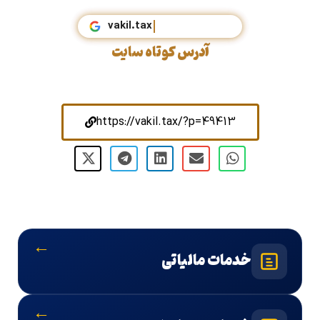
vakil.tax
آدرس کوتاه سایت
https://vakil.tax/?p=49413
←
خدمات مالیاتی
←