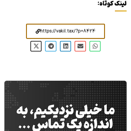
لینک کوتاه:
https://vakil.tax/?p=8424
ما خیلی نزدیکیم، به
اندازه یک تماس …