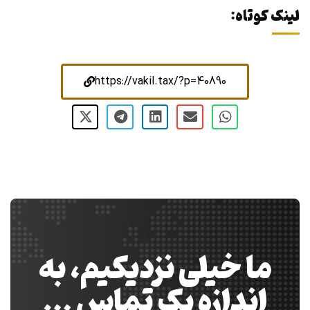
لینک کوتاه:
https://vakil.tax/?p=40890
ما خیلی نزدیکیم، به
اندازه یک تماس …