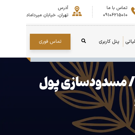
تماس با ما
آدرس
09106215010
تهران، خیابان میرداماد
تماس فوری
یاتی
پنل کاربری
زار / مسدودسازی پول