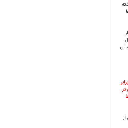
شته
ا
ز
ل
یان
ابر
 در
ط
 از