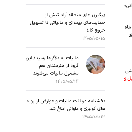
داتی»
پیگیری های منطقه آزاد کیش از
حمایت‌های بیمه‌ای و مالیاتی تا تسهیل
اعت ۱۴ روز دوشنبه ۱۰ آذر ماه
خروج کالا
ی
1405/05/15
مالیات به بلاگرها رسید/ این
گروه از هنرمندان هم
کشی
مشمول مالیات می‌شوند
ل و
1405/05/14
بخشنامه دریافت مالیات و عوارض از رویه
های کولبری و ملوانی ابلاغ شد
1405/05/13