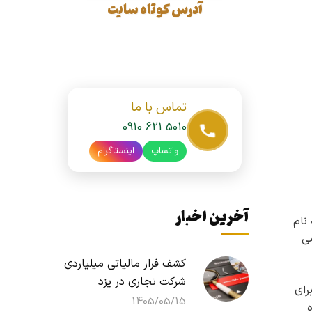
آدرس کوتاه سایت
تماس با ما
0910 621 5010
واتساپ
اینستاگرام
آخرین اخبار
۵ میلیون تومان به نام
می
کشف فرار مالیاتی میلیاردی
شرکت تجاری در یزد
رای
1405/05/15
ر آن دیده