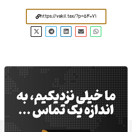
https://vakil.tax/?p=54071
ما خیلی نزدیکیم، به
اندازه یک تماس …