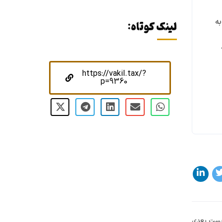
 به
لینک کوتاه:
https://vakil.tax/?
p=9360
ست بعدی