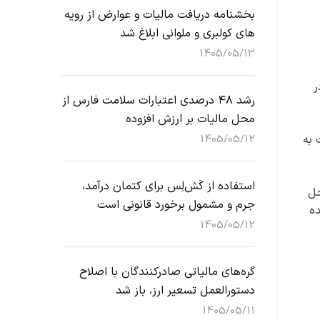
بخشنامه دریافت مالیات و عوارض از رویه
های کولبری و ملوانی ابلاغ شد
1405/05/13
ر
رشد ۴۸ درصدی اعتبارات سلامت فارس از
محل مالیات بر ارزش افزوده
1405/05/12
ان بوده که ۲۸ درصد نسبت به
استفاده از کَش‌لِس برای کتمان درآمد،
ز محل
جرم و مشمول برخورد قانونی است
 واریز شده
1405/05/12
گره‌های مالیاتی صادرکنندگان با اصلاح
دستورالعمل تسعیر ارز، باز شد
1405/05/11