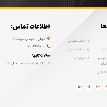
ها
اطلاعات تماس:
تهران - خیابان میرداماد
اخبار مالیاتی
09106215010
 ما
پایگاه دانش
ساعات کاری:
مهم و
درباره ما
شنبه تا پنجشنبه ساعت ۷ الی 19،
لیات
الیاتی