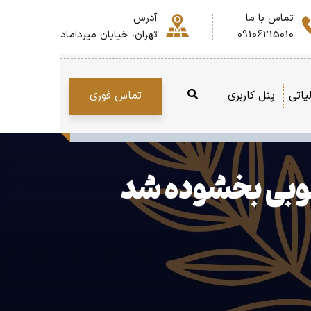
تماس با ما
آدرس
09106215010
تهران، خیابان میرداماد
تماس فوری
یاتی
پنل کاربری