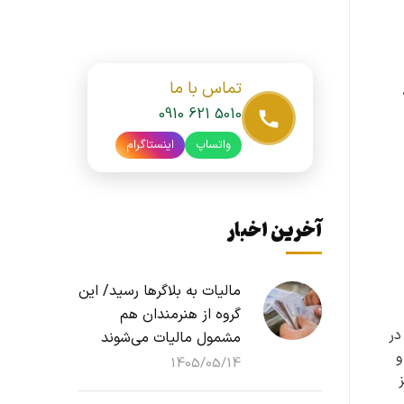
تماس با ما
0910 621 5010
واتساپ
اینستاگرام
آخرین اخبار
مالیات به بلاگرها رسید/ این
گروه از هنرمندان هم
 در
مشمول مالیات می‌شوند
د و
1405/05/14
ز