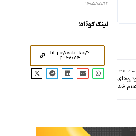
1405/05/12
لینک کوتاه:
https://vakil.tax/?
p=48084
ست بعدی
درو‌های
علام شد