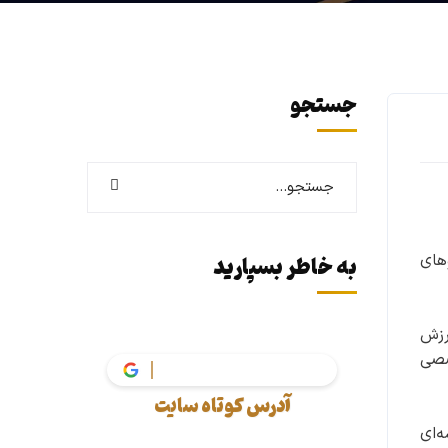
جستجو
های
به خاطر بسپارید
یین ارزش
صصی
vakil.ta
آدرس کوتاه سایت
‌ای