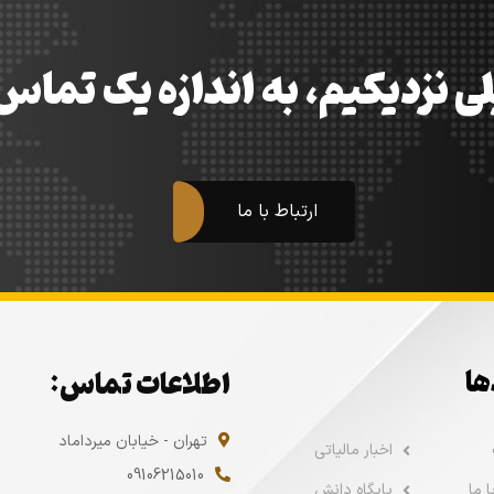
ی نزدیکیم، به اندازه یک تما
ارتباط با ما
ها
اطلاعات تماس:
تهران - خیابان میرداماد
اخبار مالیاتی
09106215010
 ما
پایگاه دانش