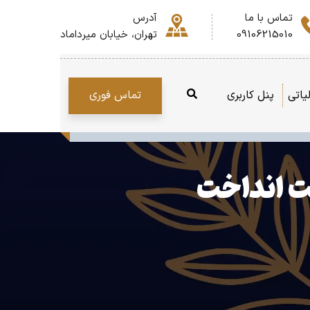
تماس با ما
آدرس
09106215010
تهران، خیابان میرداماد
تماس فوری
یاتی
پنل کاربری
ت انداخت