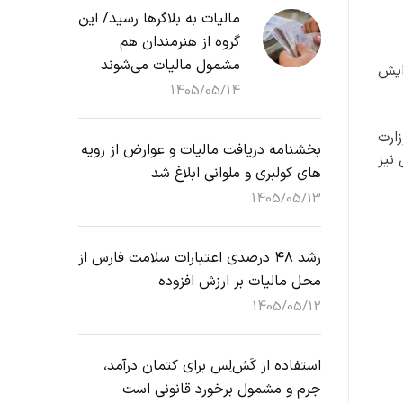
مالیات به بلاگرها رسید/ این
گروه از هنرمندان هم
مشمول مالیات می‌شوند
ایش
1405/05/14
ارت
بخشنامه دریافت مالیات و عوارض از رویه
نیز
های کولبری و ملوانی ابلاغ شد
1405/05/13
رشد ۴۸ درصدی اعتبارات سلامت فارس از
محل مالیات بر ارزش افزوده
1405/05/12
استفاده از کَش‌لِس برای کتمان درآمد،
جرم و مشمول برخورد قانونی است