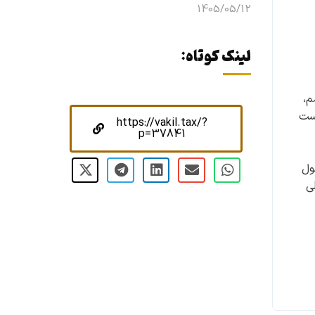
1405/05/12
لینک کوتاه:
م،
دست
https://vakil.tax/?
p=37841
ول
ی