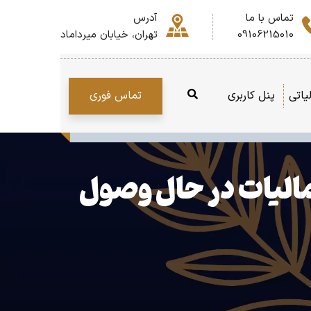
تماس با ما
آدرس
09106215010
تهران، خیابان میرداماد
تماس فوری
یاتی
پنل کاربری