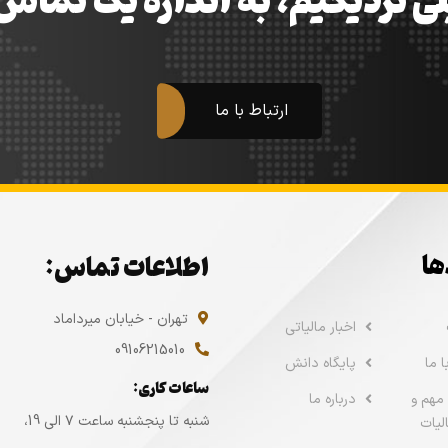
ی نزدیکیم، به اندازه یک تما
ارتباط با ما
ها
اطلاعات تماس:
تهران - خیابان میرداماد
اخبار مالیاتی
09106215010
 ما
پایگاه دانش
ساعات کاری:
مهم و
درباره ما
شنبه تا پنجشنبه ساعت ۷ الی 19،
لیات