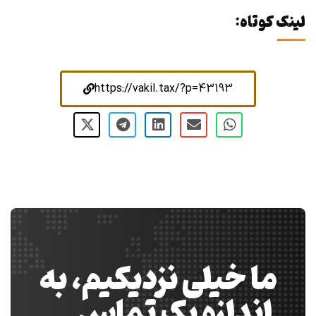
لینک کوتاه:
https://vakil.tax/?p=43193
ما خیلی نزدیکیم، به
اندازه یک تماس …