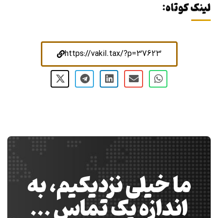
لینک کوتاه:
https://vakil.tax/?p=37623
ما خیلی نزدیکیم، به
اندازه یک تماس …