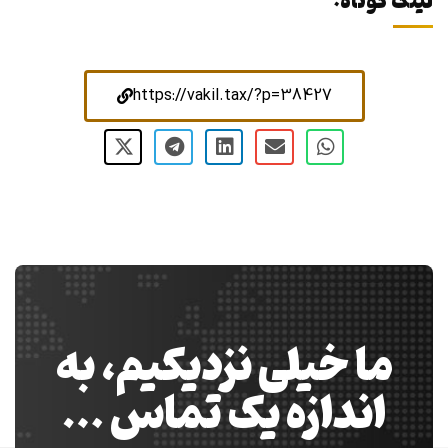
لینک کوتاه:
https://vakil.tax/?p=38427
ما خیلی نزدیکیم، به
اندازه یک تماس …