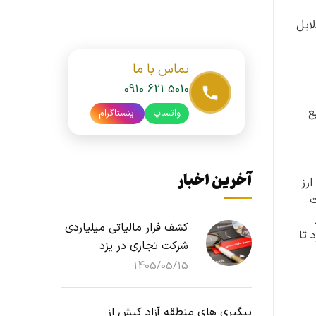
ایل
تماس با ما
0910 621 5010
ع
واتساپ
اینستاگرام
آخرین اخبار
ارز
ت
کشف فرار مالیاتی میلیاردی
 تا
شرکت تجاری در یزد
1405/05/15
پیگیری های منطقه آزاد کیش از