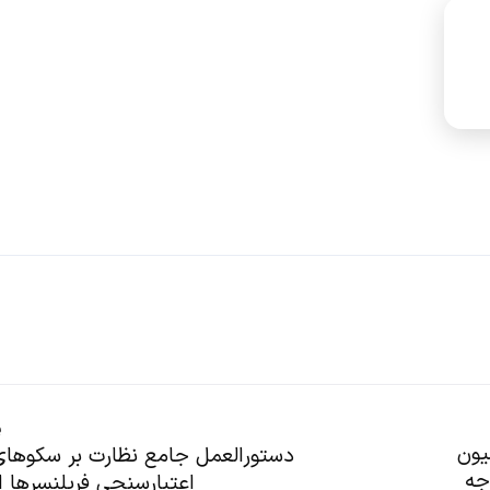
پ
سیون
دستورالعمل جامع نظارت بر سکوهای
جه
اعتبارسنجی فریلنسرها ا