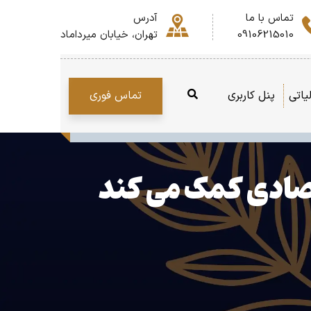
تماس با ما
آدرس
09106215010
تهران، خیابان میرداماد
تماس فوری
یاتی
پنل کاربری
قتصادی کمک می کند