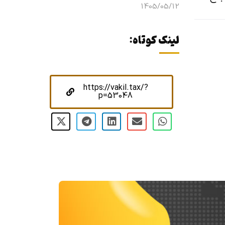
1405/05/12
لینک کوتاه:
https://vakil.tax/?
p=53048