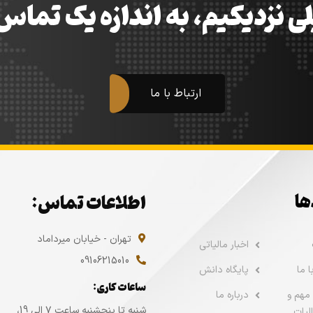
ی نزدیکیم، به اندازه یک تما
ارتباط با ما
ها
اطلاعات تماس:
تهران - خیابان میرداماد
اخبار مالیاتی
09106215010
 ما
پایگاه دانش
ساعات کاری:
مهم و
درباره ما
شنبه تا پنجشنبه ساعت ۷ الی 19،
لیات