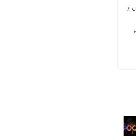
 از
ر