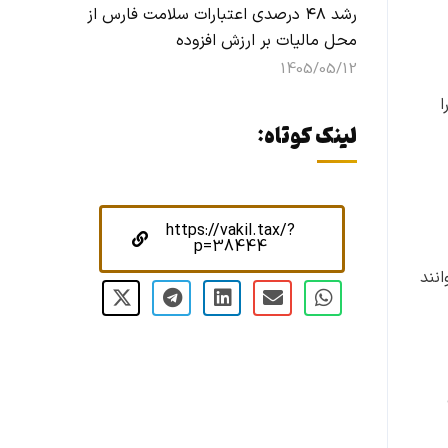
رشد ۴۸ درصدی اعتبارات سلامت فارس از
محل مالیات بر ارزش افزوده
1405/05/12
ا
لینک کوتاه:
https://vakil.tax/?
p=38444
انند