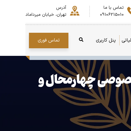
تماس با ما
آدرس
09106215010
تهران، خیابان میرداماد
تماس فوری
یاتی
پنل کاربری
 بخش خصوصی چهارمحال و