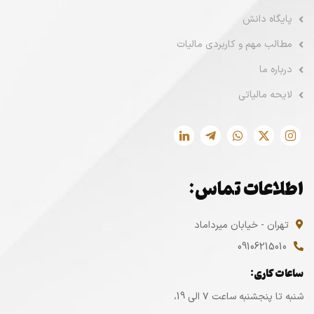
پایگاه دانش
مطالب مهم و کاربردی مالیات
درباره ما
لایحه مالیاتی
اطلاعات تماس:
تهران - خیابان میرداماد
09106215010
ساعات کاری:
شنبه تا پنجشنبه ساعت ۷ الی 19،