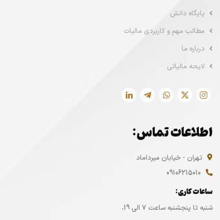
پایگاه دانش
مطالب مهم و کاربردی مالیات
درباره ما
لایحه مالیاتی
اطلاعات تماس:
تهران - خیابان میرداماد
09106215010
ساعات کاری:
شنبه تا پنجشنبه ساعت ۷ الی 19،