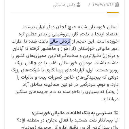
1404/09/16
وکیل مالیاتی
استان خوزستان شبیه هیچ کجای دیگر ایران نیست.
اقتصاد اینجا با نفت، گاز، پتروشیمی و بنادر عظیم گره
خورده است. این حجم از
گردش مالی
باعث شده تا ادارات
امور مالیاتی خوزستان (از اهواز و ماهشهر گرفته تا آبادان
و دزفول) دقیق‌ترین و سخت‌گیرانه‌ترین ممیزی‌های کشور را
داشته باشند. مودیان خوزستانی اغلب با دو چالش بزرگ
روبرو هستند: اول، قراردادهای پیمانکاری با شرکت‌های بزرگ
دولتی که پیچیدگی‌های خاص کسورات بیمه و مالیات را
دارد، و دوم، سردرگمی در قوانین معافیت مناطق آزاد
(اروند) که بسیاری را ناخواسته به دام جریمه‌های سنگین
می‌اندازد.
🏗️
دسترسی به بانک اطلاعات مالیاتی خوزستان:
آیا پیمانکار نفت هستید یا فعال تجاری در منطقه آزاد؟
برای پیدا کردن آدرس دقیق اداره کل مربوطه (مودیان