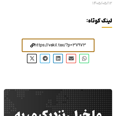
1405/05/12
لینک کوتاه:
https://vakil.tax/?p=37973
ما خیلی نزدیکیم، به