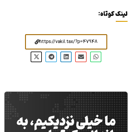
لینک کوتاه:
https://vakil.tax/?p=47948
ما خیلی نزدیکیم، به