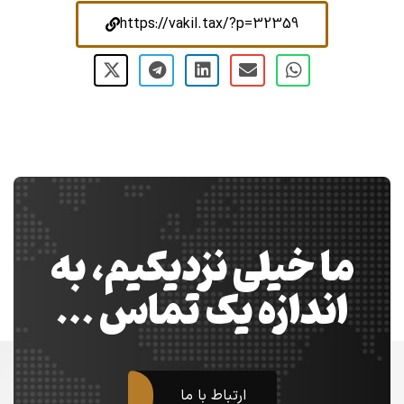
https://vakil.tax/?p=32359
ما خیلی نزدیکیم، به
اندازه یک تماس …
ارتباط با ما