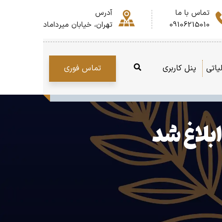
تماس با ما
آدرس
09106215010
تهران، خیابان میرداماد
تماس فوری
یاتی
پنل کاربری
بلاغ شد