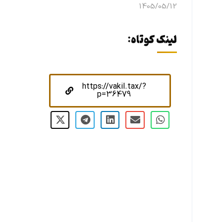
1405/05/12
لینک کوتاه:
https://vakil.tax/?
p=36479