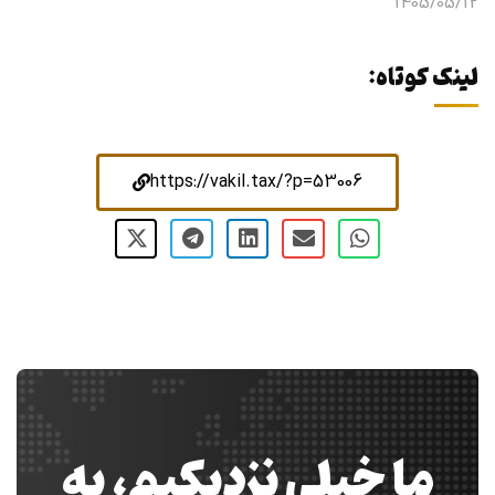
1405/05/12
لینک کوتاه:
https://vakil.tax/?p=53006
ما خیلی نزدیکیم، به