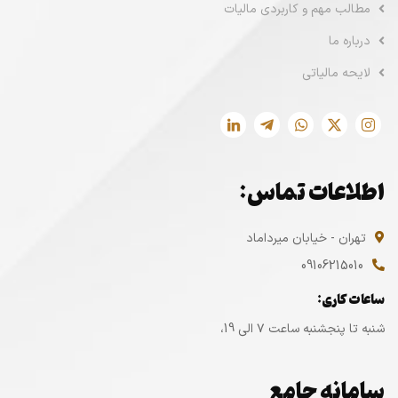
مطالب مهم و کاربردی مالیات
درباره ما
لایحه مالیاتی
اطلاعات تماس:
تهران - خیابان میرداماد
09106215010
ساعات کاری:
شنبه تا پنجشنبه ساعت ۷ الی 19،
سامانه جامع