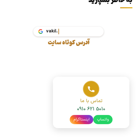
به خاطر بسپارید
va
آدرس کوتاه سایت
تماس با ما
0910 621 5010
واتساپ
اینستاگرام