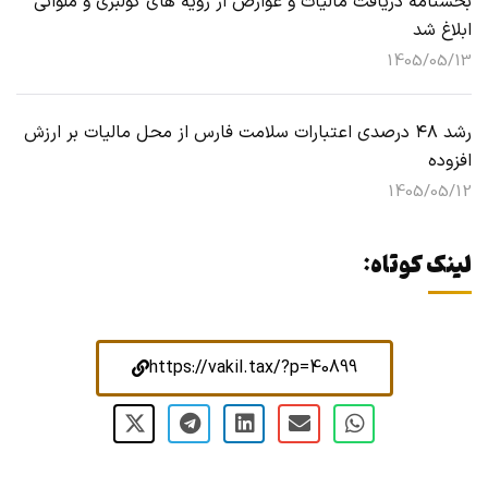
بخشنامه دریافت مالیات و عوارض از رویه های کولبری و ملوانی
ابلاغ شد
1405/05/13
رشد ۴۸ درصدی اعتبارات سلامت فارس از محل مالیات بر ارزش
افزوده
1405/05/12
لینک کوتاه:
https://vakil.tax/?p=40899