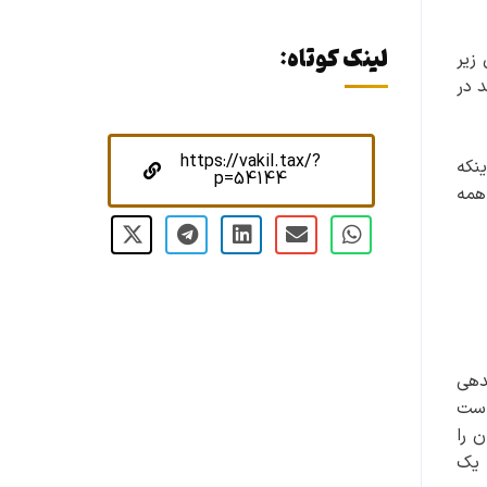
لینک کوتاه:
زیر
 در
https://vakil.tax/?
نکه
p=54144
همه
دهی
است
 را
 یک