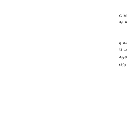
ران
 به
ه و
. تا
ربه
روی