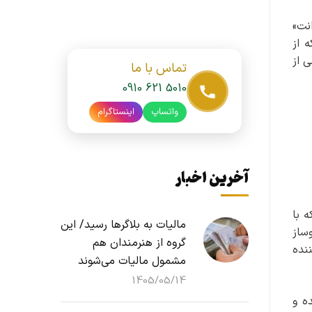
نت»
 از
 از
تماس با ما
0910 621 5010
واتساپ
اینستاگرام
آخرین اخبار
 با
مالیات به بلاگرها رسید/ این
ساز
گروه از هنرمندان هم
نده
مشمول مالیات می‌شوند
1405/05/14
ه و