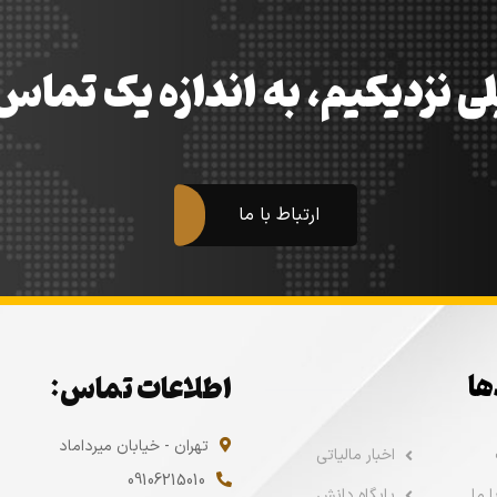
ی نزدیکیم، به اندازه یک تما
ارتباط با ما
ها
اطلاعات تماس:
تهران - خیابان میرداماد
اخبار مالیاتی
09106215010
 ما
پایگاه دانش