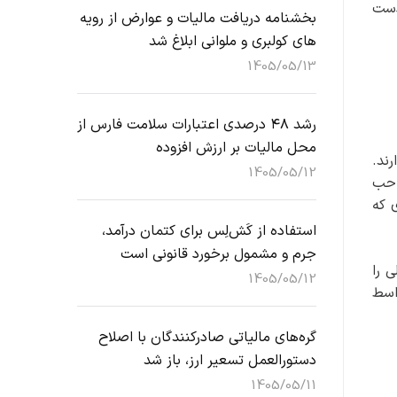
دست
بخشنامه دریافت مالیات و عوارض از رویه
های کولبری و ملوانی ابلاغ شد
1405/05/13
رشد ۴۸ درصدی اعتبارات سلامت فارس از
محل مالیات بر ارزش افزوده
رند.
1405/05/12
احب
ی که
استفاده از کَش‌لِس برای کتمان درآمد،
جرم و مشمول برخورد قانونی است
ی را
1405/05/12
اسط
گره‌های مالیاتی صادرکنندگان با اصلاح
دستورالعمل تسعیر ارز، باز شد
1405/05/11