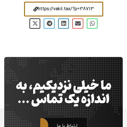
https://vakil.tax/?p=38713
ما خیلی نزدیکیم، به
اندازه یک تماس …
ارتباط با ما