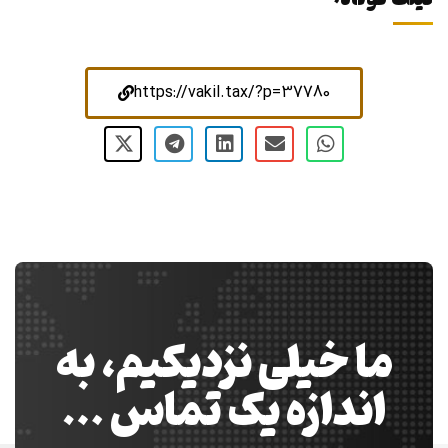
https://vakil.tax/?p=37780
ما خیلی نزدیکیم، به
اندازه یک تماس …