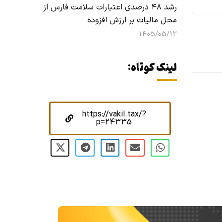
رشد ۴۸ درصدی اعتبارات سلامت فارس از
محل مالیات بر ارزش افزوده
1405/05/12
لینک کوتاه:
https://vakil.tax/?
p=24335