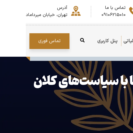
تماس با ما
آدرس
09106215010
تهران، خیابان میرداماد
تماس فوری
یاتی
پنل کاربری
کت‌ها با سیاست‌های کلان