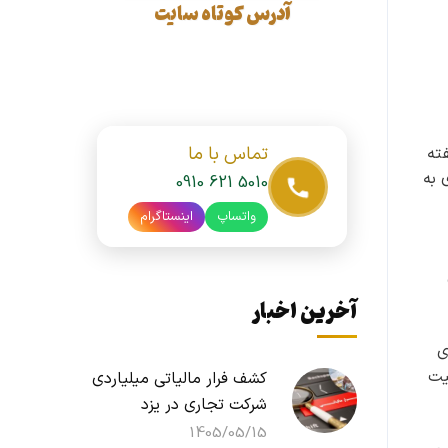
آدرس کوتاه سایت
تماس با ما
ته
ی به
0910 621 5010
واتساپ
اینستاگرام
آخرین اخبار
ی
عافیت
کشف فرار مالیاتی میلیاردی
شرکت تجاری در یزد
1405/05/15