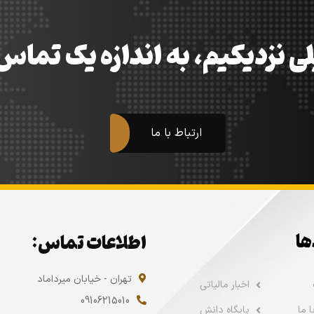
ی نزدیکیم، به اندازه یک تما
ارتباط با ما
ها
اطلاعات تماس:
تهران - خیابان میرداماد
اخبار مالیاتی
09106215010
 ما
پایگاه دانش