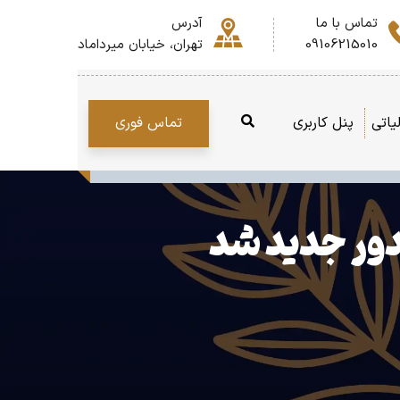
تماس با ما
آدرس
09106215010
تهران، خیابان میرداماد
تماس فوری
یاتی
پنل کاربری
یدور جدید شد