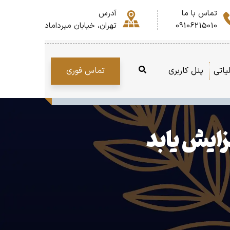
تماس با ما
آدرس
09106215010
تهران، خیابان میرداماد
تماس فوری
یاتی
پنل کاربری
زایش یابد