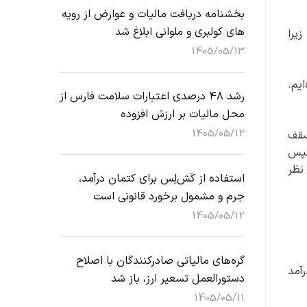
بخشنامه دریافت مالیات و عوارض از رویه
های کولبری و ملوانی ابلاغ شد
زیرا
1405/05/13
یم.
رشد ۴۸ درصدی اعتبارات سلامت فارس از
محل مالیات بر ارزش افزوده
1405/05/12
مثال سقف
دریافت کرده و سپس
نظر
استفاده از کَش‌لِس برای کتمان درآمد،
جرم و مشمول برخورد قانونی است
1405/05/12
گره‌های مالیاتی صادرکنندگان با اصلاح
رآمد
دستورالعمل تسعیر ارز، باز شد
1405/05/11