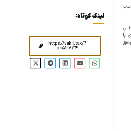
 متناسب
لینک کوتاه:
جلس
ه فردی با
وافق
https://vakil.tax/?
p=53734