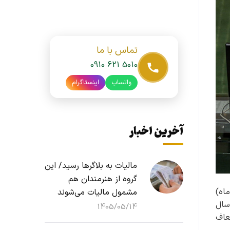
تماس با ما
0910 621 5010
واتساپ
اینستاگرام
آخرین اخبار
مالیات به بلاگرها رسید/ این
گروه از هنرمندان هم
لسه علنی صبح امروز (شنبه ۲۵ بهمن ماه)
مشمول مالیات می‌شوند
سال
1405/05/14
الیات معاف