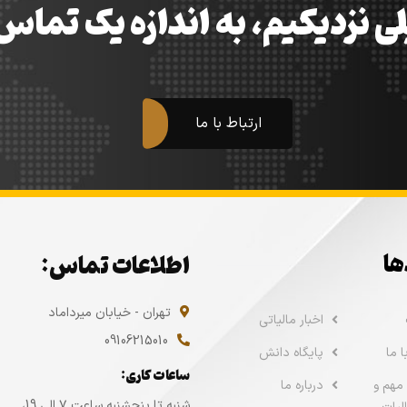
ی نزدیکیم، به اندازه یک تما
ارتباط با ما
ها
اطلاعات تماس:
تهران - خیابان میرداماد
اخبار مالیاتی
09106215010
 ما
پایگاه دانش
ساعات کاری:
مهم و
درباره ما
شنبه تا پنجشنبه ساعت ۷ الی 19،