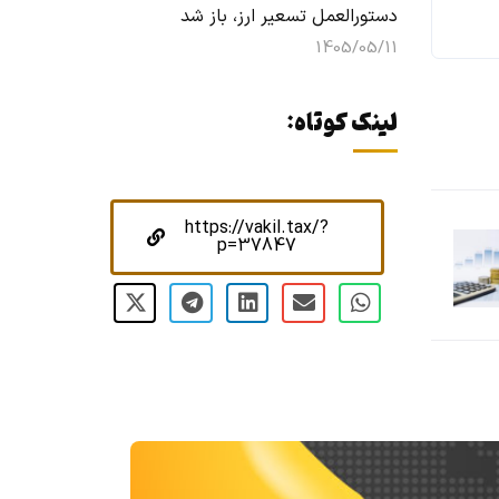
دستورالعمل تسعیر ارز، باز شد
1405/05/11
لینک کوتاه:
https://vakil.tax/?
p=37847