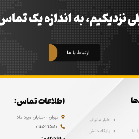
ی نزدیکیم، به اندازه یک تما
ارتباط با ما
ها
اطلاعات تماس:
تهران - خیابان میرداماد
اخبار مالیاتی
09106215010
 ما
پایگاه دانش