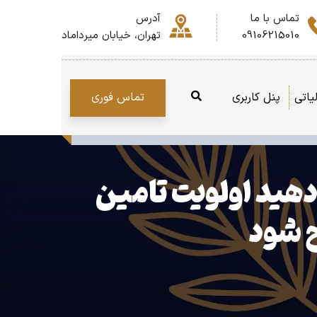
تماس با ما
آدرس
09106215010
تهران، خیابان میرداماد
تماس فوری
یاتی
پنل کاربری
 دهید اولویت تامین
ح شود