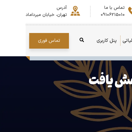
تماس با ما
آدرس
09106215010
تهران، خیابان میرداماد
تماس فوری
یاتی
پنل کاربری