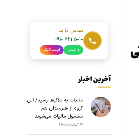
تماس با ما
0910 621 5010
اتی
واتساپ
اینستاگرام
آخرین اخبار
مالیات به بلاگرها رسید/ این
گروه از هنرمندان هم
مشمول مالیات می‌شوند
1405/05/14