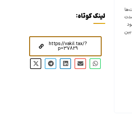
‌ها
لینک کوتاه:
مدت
ود
جاد ناترازی بین
https://vakil.tax/?
p=37829