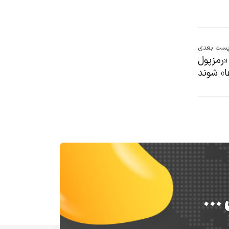
ست بعدی
«رمزپول
» شوند
س …