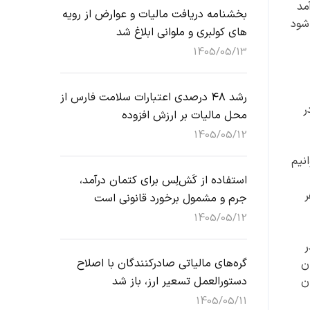
مد
بخشنامه دریافت مالیات و عوارض از رویه
شود
های کولبری و ملوانی ابلاغ شد
1405/05/13
رشد ۴۸ درصدی اعتبارات سلامت فارس از
ن در
محل مالیات بر ارزش افزوده
1405/05/12
انیم
استفاده از کَش‌لِس برای کتمان درآمد،
ر
جرم و مشمول برخورد قانونی است
1405/05/12
ر
گره‌های مالیاتی صادرکنندگان با اصلاح
ن
ن
دستورالعمل تسعیر ارز، باز شد
1405/05/11