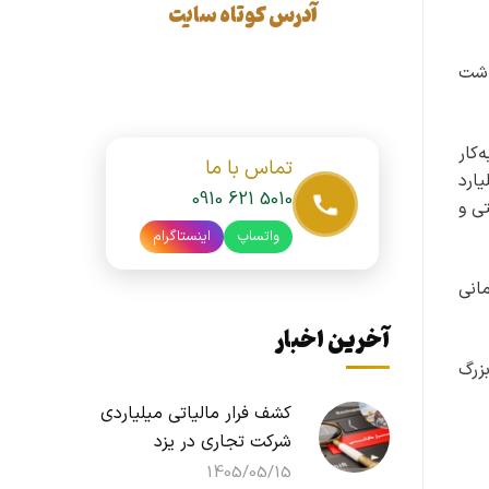
آدرس کوتاه سایت
اشت
کار
تماس با ما
 از اعتبارات استانی ۲۷۸ میلیارد تومان، از بند ملی ۴۳۸ میلیارد
0910 621 5010
ی بهداشتی و
واتساپ
اینستاگرام
انی
آخرین اخبار
زرگ
کشف فرار مالیاتی میلیاردی
شرکت تجاری در یزد
1405/05/15