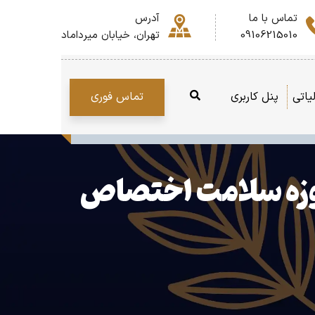
تماس با ما
آدرس
09106215010
تهران، خیابان میرداماد
تماس فوری
یاتی
پنل کاربری
 حوزه سلامت اختصاص