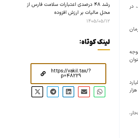
رشد ۴۸ درصدی اعتبارات سلامت فارس از
 در
محل مالیات بر ارزش افزوده
1405/05/12
مان
لینک کوتاه:
وجه
وان
https://vakil.tax/?
p=48229
هرستان بم سالانه حدود ۵۰ هزار میلیارد
زار
دار،