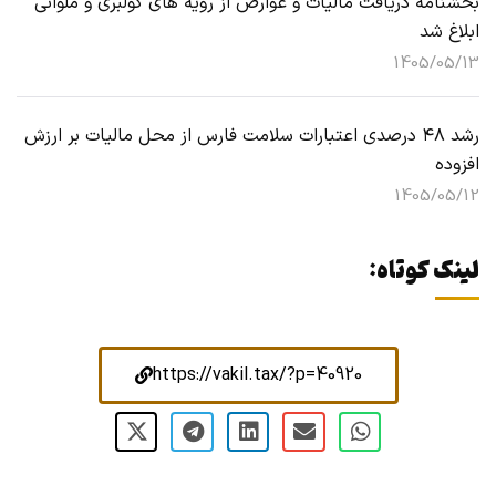
بخشنامه دریافت مالیات و عوارض از رویه های کولبری و ملوانی
ابلاغ شد
1405/05/13
رشد ۴۸ درصدی اعتبارات سلامت فارس از محل مالیات بر ارزش
افزوده
1405/05/12
لینک کوتاه:
https://vakil.tax/?p=40920