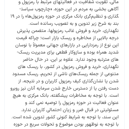
مالی، تقویت شفافیت در فعالیت­های مرتبط با رمزپول و
آگاهی­ بخشی به مردم در این حوزه، «چارچوب سیاست­­
گذاری و تنظیم‌گری ‌بانک مرکزی در حوزه رمزپول‌ها» را در ۱۹
بند به شرح زیر تدوین و به تصویب رسانده است.
نگهداری، خرید و فروش غالب رمزپول­ها، متضمن پذیرش
درجه بالایی از مخاطره و ریسک بازار است؛ چراکه قیمت
این نوع از رمزدارایی در بازارهای جهانی معمولاً با نوسان
شدید همراه بوده­ و سازوکار قطعی برای مدیریت ریسک­
های مترتبه وجود ندارد. علاوه بر این، در حال حاضر
نگهداری، خرید و فروش رمزپول در کشور، با ریسک­ های
متنوعی از جمله ریسک‌های ناشی از تحریم، ریسک مسدود
شدن یا نشان‌گذاری کیف رمزپول کاربران و در نتیجه، از
دست رفتن یا از دسترس خارج شدن سرمایه آنان نیز روبرو
است. با توجه به مخاطرات پیش­گفته، ‌بانک مرکزی به­ هیچ
عنوان فعالیت در حوزه رمزپول را توصیه نمی­ کند و
مسئولیتی در قبال ضرر و زیان احتمالی کاربران ندارد.
این سند، با توجه به شرایط کنونی کشور تدوین شده ­است.
با توجه به نوظهور بودن موضوع و تحولات سریع در حوزه