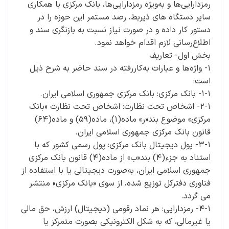
رمزدارایی‌ها و به‌ویژه رمزدارایی‌ها، ‌بانک مرکزی با همکاری
سایر دستگاه­ های ذی­ربط، رصد مستمر این حوزه را در
دستور کار داده و در صورت نیاز نسبت به بازنگری سند و
اطلاع‌رسانی لازم اقدام خواهد نمود.
بخش اول- تعاریف
۱- واژه‌ها و عبارات به‌کاررفته در سند حاضر به شرح ذیل
است:
۱-۱- ‌بانک مرکزی: ‌بانک مرکزی جمهوری اسلامی ایران.
۲-۱- اشخاص تحت نظارت: اشخاص تحت نظارت ‌«بانک
مرکزی» موضوع بند«ر» ماده(۱)، ماده(۵۹) و ماده(۶۴)
قانون بانک مرکزی جمهوری اسلامی ایران.
۳-۱- پول دیجیتال ‌بانک مرکزی: پول رسمی کشور که با
استناد به جزء(۴) بند«ب» از ماده(۴) قانون بانک مرکزی
جمهوری اسلامی ایران، به‌صورت دیجیتالی یا با استفاده از
فناوری دفترکل توزیع شده، از سوی «بانک مرکزی» منتشر
می­ گردد.
۴-۱- رمزدارایی: هر نماد رقومی (دیجیتال) ارزش، حق مالی
یا غیرمالی، که به شکل الکترونیکی بصورت متمرکز یا