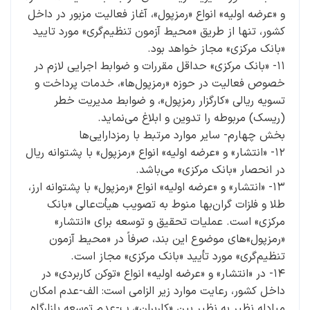
و «عرضه اولیه» انواع «رمزپول»، آغاز فعالیت مزبور در داخل
کشور، تنها از طریق «محیط آزمون تنظیم‌گری» مورد تایید
‌«بانک مرکزی» مجاز خواهد بود.
۱۱- «بانک مرکزی» حداقل مقررات و ضوابط اجرایی لازم در
خصوص فعالیت در حوزه «رمزپول‌ها»، خدمات پرداخت و
تسویه ریالی «کارگزار رمزپول»، و ضوابط مدیریت خطر
(ریسک) مربوطه را تدوین و ابلاغ می­‌نماید.
بخش چهارم- سایر موارد مرتبط با رمزدارایی‌ها
۱۲- «انتشار» و «عرضه اولیه» انواع «رمزپول» با پشتوانه ریال
در انحصار ‌«بانک مرکزی» می‌باشد.
۱۳- «انتشار» و «عرضه اولیه» انواع «رمزپول» با پشتوانه ارز،
طلا و فلزات گران‌بها منوط به تصویب هیأت‌عالی ‌«بانک
مرکزی» است. عملیات تحقیق و توسعه برای «انتشار»
«رمزپول»های موضوع این بند، صرفاً در «محیط آزمون
تنظیم‌گری» مورد تأیید ‌«بانک مرکزی» مجاز است.
۱۴- در «انتشار» و «عرضه اولیه» انواع «توکن کاربردی» در
داخل کشور، رعایت موارد زیر الزامی است: الف-عدم امکان
مبادله نظیر به نظیر بین «کاربران»، ب-عدم توسعه بازارگاه