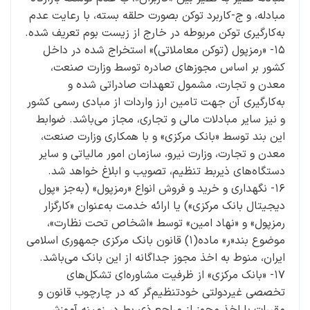
مبادله، و ج-کاربرد توکن بصورت حلقه بسته، با رعایت عدم
به‌کارگیری توکن مربوطه در خارج از زیست بوم تعریف شده.
۱۵- «رمزپول (توکن معاملاتی)» استخراج شده در داخل
کشور بر اساس مجوزهای صادره توسط وزارت صنعت،
معدن و تجارت، مشمول تعهدات صادراتی شده و
به‌کارگیری آن جهت تامین ارز واردات از مبادی رسمی کشور
و نیز سایر مبادلات مالی و تجاری، مجاز می‌باشد. ضوابط
این بند توسط «بانک مرکزی» و با همکاری وزارت صنعت،
معدن و تجارت، وزارت نیرو، سازمان امور مالیاتی و سایر
دستگاه‌های ذیربط تنظیم، تصویب و ابلاغ خواهد شد.
۱۶- نگهداری و خرید و فروش انواع «رمزپول» (به‌جز «پول
دیجیتال ‌بانک مرکزی») یا ارائه خدمت به‌عنوان «کارگزار
رمزپول» و «نهاد امین» توسط «اشخاص تحت نظارت»،
موضوع بند«ر» ماده(۱) قانون بانک مرکزی جمهوری اسلامی
ایران، منوط به اخذ مجوز جداگانه از این بانک می‌باشد.
۱۷- ‌«بانک مرکزی» از ظرفیت مشاوره‌ای تشکل‌های
تخصصی غیردولتی خودتنظیم‌گر که در چارچوب قانون و
مقررات با اخذ مجوز از مراجع ذی‌ربط در زمینه آموزش،