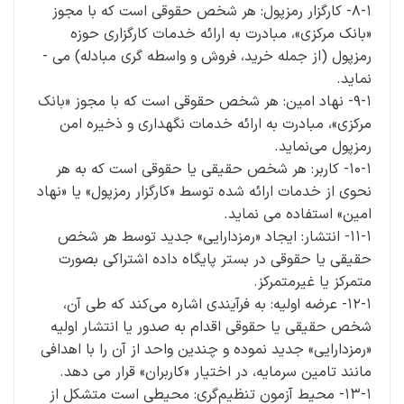
۸-۱- کارگزار رمزپول: هر شخص حقوقی است که با مجوز
‌«بانک مرکزی»، مبادرت به ارائه خدمات کارگزاری حوزه
رمزپول (از جمله خرید، فروش و واسطه­ گری مبادله) می ­
نماید.
۹-۱- نهاد امین: هر شخص حقوقی است که با مجوز ‌«بانک
مرکزی»، مبادرت به ارائه خدمات نگهداری و ذخیره امن
رمزپول می‌نماید.
۱۰-۱- کاربر: هر شخص حقیقی یا حقوقی است که به هر
نحوی از خدمات ارائه شده توسط «کارگزار رمزپول» یا «نهاد
امین» استفاده می ­نماید.
۱۱-۱- انتشار: ایجاد «رمزدارایی» جدید توسط هر شخص
حقیقی یا حقوقی در بستر پایگاه داده اشتراکی بصورت
متمرکز یا غیرمتمرکز.
۱۲-۱- عرضه اولیه: به فرآیندی اشاره می‌کند که طی آن،
شخص حقیقی یا حقوقی اقدام به صدور یا انتشار اولیه
«رمزدارایی» جدید نموده و چندین واحد از آن را با اهدافی
مانند تامین سرمایه، در اختیار «کاربران» قرار می ­دهد.
۱۳-۱- محیط آزمون تنظیم‌گری: محیطی است متشکل از