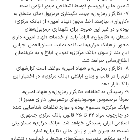
تامین مالی تروریسم توسط اشخاص مزبور الزامی است.
۷- «کارگزار رمزپول» جهت نگهداری «رمزپول»­های متعلق به
«کاربران»، نیازمند اخذ مجوز «نهاد امین» از ‌«بانک مرکزی»
بوده و در غیر این صورت برای نگهداری «رمزپول­»های
متعلق به «کاربران»، الزاماً باید از خدمات «نهاد امین» دارای
مجوز از ‌«بانک مرکزی» استفاده نماید. دستورالعمل اجرایی
این بند از سوی ‌«بانک مرکزی» تدوین، ابلاغ و به ذی‌نفعان
اطلاع‌رسانی خواهد شد.
۸- «کارگزار رمزپول» و «نهاد امین» موظف است گزارش­های
لازم را در قالب و زمان ابلاغی ‌«بانک مرکزی»، در اختیار ‌این
بانک قرار دهد.
۹- رسیدگی به تخلفات «کارگزار رمزپول» و «نهاد امین»،
صرفاً درخصوص موجودیت­های برشمرده­ی دارای مجوز از
‌«بانک مرکزی» مسموع بوده و موارد تخلفات شناسایی شده
در چارچوب مواد ۲۲ تا ۲۵ قانون بانک مرکزی جمهوری
اسلامی ایران رسیدگی خواهد شد. ‌«بانک مرکزی» مسئولیتی
نسبت به جبران ضرر و زیان مالی «کاربران» ندارد.
۱۰- به منظور مدیریت ریسک‌های مرتبط با فعالیت «انتشار»