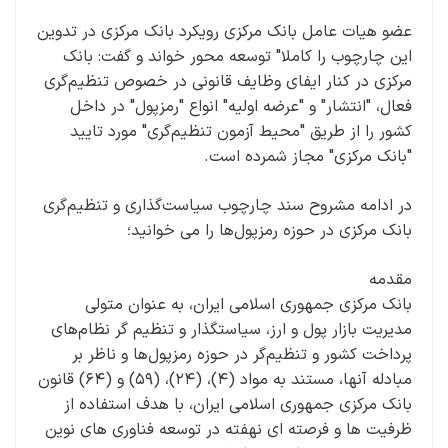
عضو هیات عامل بانک مرکزی رویکرد بانک مرکزی در تدوین
این چارچوب را کاملا" توسعه محور خواند و گفت: بانک
مرکزی در کنار ایفای وظایف قانونی در خصوص تنظیم‌گری
فعال، "انتشار" و "عرضه اولیه" انواع "رمزپول" در داخل
کشور را از طریق "محیط آزمون تنظیم‌گری" مورد تایید
"بانک مرکزی" مجاز شمرده است.
در ادامه مشروح سند چارچوب سیاست‌گذاری و تنظیم‌گری
‌بانک مرکزی در حوزه رمزپول‌ها را می خوانید؛
مقدمه
‌بانک مرکزی جمهوری اسلامی ایران، به عنوان متولی
مدیریت بازار پول و ارز، سیاست­گذار و تنظیم ­گر نظام‌های
پرداخت کشور و تنظیم‌گر در حوزه رمزپول‌ها و ناظر بر
مبادله آنها، مستند به مواد (۴)، (۲۴)، (۵۹) و (۶۴) قانون
بانک مرکزی جمهوری اسلامی ایران، با هدف استفاده از
ظرفیت­ ها و فرصت­ه ای نهفته در توسعه فناوری­ های نوین