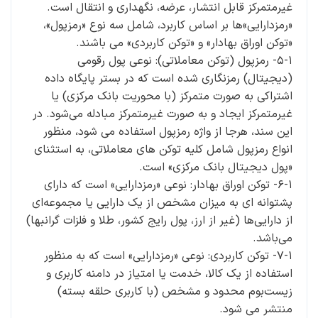
غیرمتمرکز قابل انتشار، عرضه، نگهداری و انتقال است.
«رمزدارایی»‌ها بر اساس کاربرد، شامل سه نوع «رمزپول»،
«توکن اوراق بهادار» و «توکن کاربردی» می­ باشند.
۵-۱- رمزپول (توکن معاملاتی): نوعی پول رقومی
(دیجیتال) رمزنگاری شده است که در بستر پایگاه داده
اشتراکی به صورت متمرکز (با محوریت بانک مرکزی) یا
غیرمتمرکز ایجاد و به صورت غیرمتمرکز مبادله می‌شود. در
این سند، هرجا از واژه رمزپول استفاده می ­شود، منظور
انواع رمزپول شامل کلیه توکن ­های معاملاتی، به­ استثنای
«پول دیجیتال ‌بانک مرکزی» است.
۶-۱- توکن اوراق بهادار: نوعی «رمزدارایی» است که دارای
پشتوانه ­ای به میزان مشخص از یک دارایی یا مجموعه‌ای
از دارایی‌ها (غیر از ارز، پول رایج کشور، طلا و فلزات گران­بها)
می‌باشد.
۷-۱- توکن کاربردی: نوعی «رمزدارایی» است که به منظور
استفاده از یک کالا، خدمت یا امتیاز در دامنه کاربری و
زیست‌بوم محدود و مشخص (با کاربری حلقه بسته)
منتشر می ­شود.