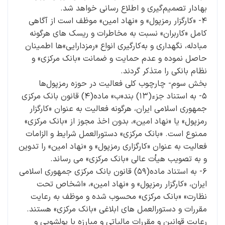
بهادار تصمیم‌گیری و اطلاع­ رسانی خواهد شد.
۴- «کارگزار رمزپول» و «نهاد امین» موظف است از آگاهی
کامل «کاربران» نسبت به مخاطرات و ریسک­ های هرگونه
مبادله، نگهداری و به‌کارگیری انواع «رمزدارایی»‌ها اطمینان
حاصل نموده و عدم حمایت و ضمانت ‌«بانک مرکزی» و
نظام بانکی را متذکر گردند.
بخش سوم- چارچوب کلی فعالیت در حوزه رمزپول‌ها
۵- به استناد جزء(۱۳) بند«ب» ماده(۴) قانون بانک مرکزی
جمهوری اسلامی ایران، هرگونه فعالیت به ­عنوان «کارگزار
رمزپول» یا «نهاد امین»، بدون اخذ مجوز از ‌«بانک مرکزی»
ممنوع است. «بانک مرکزی» دستورالعمل شرایط و الزامات
فعالیت به­ عنوان «کارگزاری رمزپول» و «نهاد امین» را تدوین
و به­ تصویب هیأت عالی ‌«بانک مرکزی» می­ رساند.
۶- به استناد ماده(۵۹) قانون بانک مرکزی جمهوری اسلامی
ایران، «کارگزار رمزپول» و «نهاد امین»، «اشخاص تحت
نظارت» ‌«بانک مرکزی» محسوب شده و موظف به رعایت
مقررات و دستورالعمل­ های ابلاغی ‌«بانک مرکزی» هستند.
رعایت قوانین و مقررات مالیاتی و مبارزه با پولشویی و