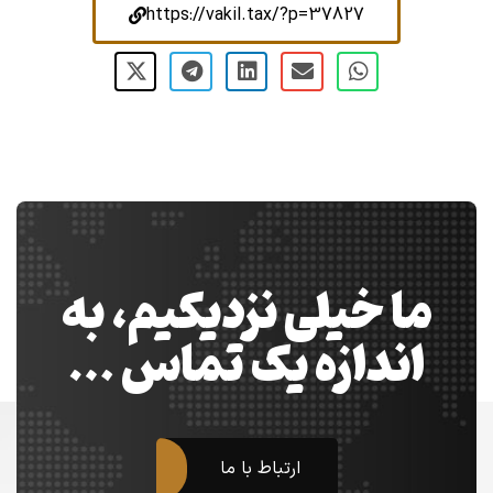
https://vakil.tax/?p=37827
ما خیلی نزدیکیم، به
اندازه یک تماس …
ارتباط با ما