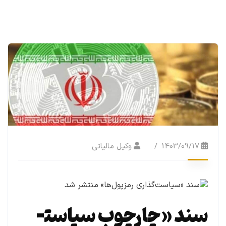
1403/09/17
وکیل مالیاتی
سند «چارچوب سیاست­­